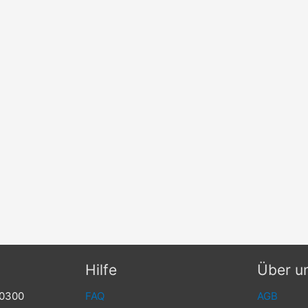
Hilfe
Über u
00300
FAQ
AGB